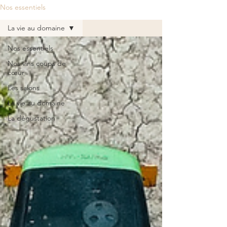
Nos essentiels
La vie au domaine
Nos essentiels
Nos vins coups de
cœur
Les salons
La vie au domaine
La dégustation