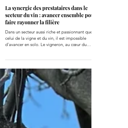
La synergie des prestataires dans le
secteur du vin : avancer ensemble pour
faire rayonner la filière
Dans un secteur aussi riche et passionnant que
celui de la vigne et du vin, il est impossible
d’avancer en solo. Le vigneron, au cœur du
métier, évolue dans un véritable écosystème
d’acteurs qui participent chacun à leur manière
au rayonnement de la filière. Conseillers,
prestataires en communication, spécialistes de
l’œnotourisme, formateurs, consultants… autant
de partenaires qui contribuent à la force du
monde viticole en pleine mutation.