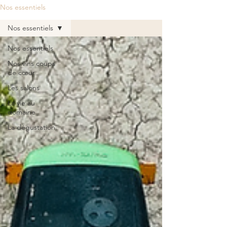
Nos essentiels
Nos essentiels
Nos essentiels
Nos vins coups
de cœur
Les salons
La vie au
domaine
La dégustation