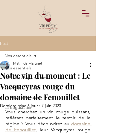
Post
Nos essentiels
Mathilde Martinet
Nos essentiels
Notre vin du moment : Le
Nos vins coups de cœur
Vacqueyras rouge du
Les salons
domaine de Fenouillet
La vie au domaine
Dernière mise à jour :
7 juin 2023
La dégustation
Vous cherchez un vin rouge puissant, 
reflétant parfaitement le terroir de la 
région ? Vous découvrirez au 
domaine 
de Fenouillet
,
 leur Vacqueyras rouge 