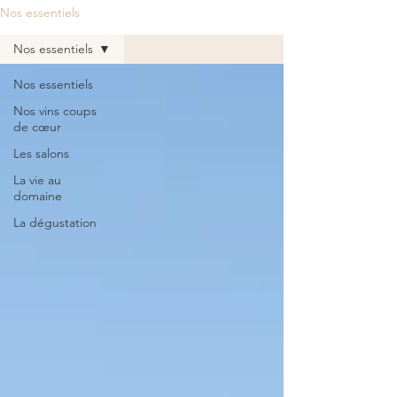
Nos essentiels
Nos essentiels
Nos essentiels
Nos vins coups
de cœur
Les salons
La vie au
domaine
La dégustation